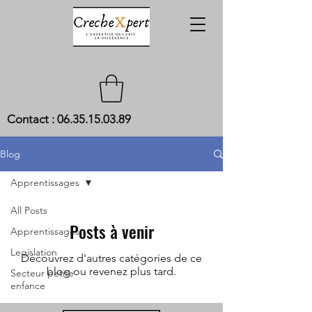
Contact :
06.35.15.03.89
Blog
Apprentissages
All Posts
Posts à venir
Apprentissages
Legislation
Découvrez d'autres catégories de ce
blog ou revenez plus tard.
Secteur petite
enfance