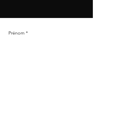
Prénom
Nom
E-mail
Téléphone
Votre message