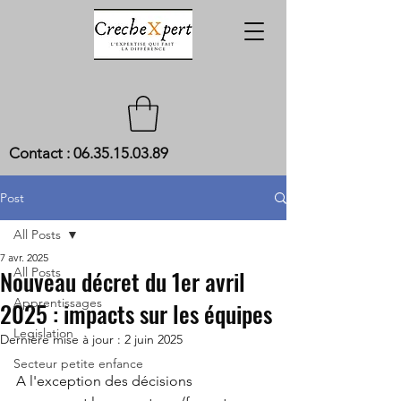
Contact :
06.35.15.03.89
Post
All Posts
7 avr. 2025
Nouveau décret du 1er avril
All Posts
Apprentissages
2025 : impacts sur les équipes
Legislation
Dernière mise à jour :
2 juin 2025
Secteur petite enfance
A l'exception des décisions 